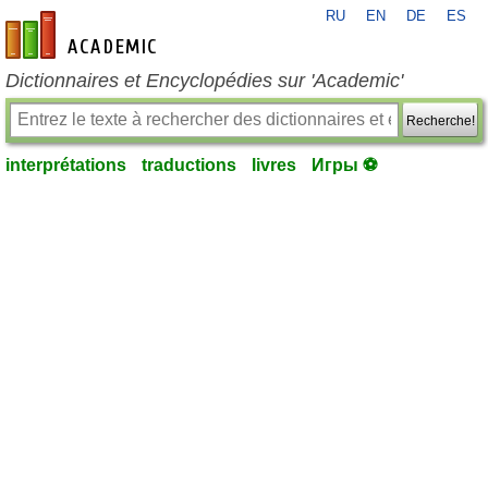
RU
EN
DE
ES
fr-academic.com
Dictionnaires et Encyclopédies sur 'Academic'
Recherche!
interprétations
traductions
livres
Игры ⚽