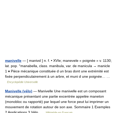
manivelle
— [ manivɛl ] n. f. • XVIe; manevele « poignée » v. 1130;
lat. pop. °manabella, class. manibula, var. de manicula → manicle
1 ♦ Pièce mécanique constituée d un bras dont une extrémité est
fixée perpendiculairement à un arbre, et muni d une poignée… …
Encyclopédie Universelle
Manivelle (vélo)
— Manivelle Une manivelle est un composant
mécanique présentant une partie excentrée appelée maneton
(monobloc ou rapporté) par lequel une force peut lui imprimer un
mouvement de rotation autour de son axe. Sommaire 1 Exemples
2 Applications 3 Vélo …
Wikipédia en Français